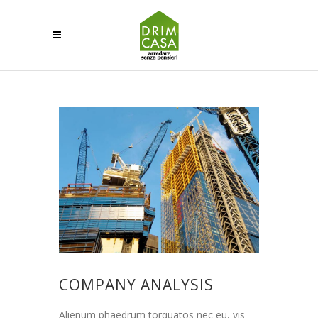
COMPANY ANALYSIS
Alienum phaedrum torquatos nec eu, vis