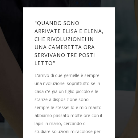
NDO SONO
"TENDE, TAPPETI E
ATE ELISA E ELENA,
CUSCINI COORDINA
IVOLUZIONE! IN
COSÌ DRIMCASA HA
CAMERETTA ORA
ACCOGLIENTE LA M
VANO TRE POSTI
CASA DA SINGLE."
O"
Per lavoro passo molto t
o di due gemelle è sempre
all'estero, restando via a v
luzione: soprattutto se in
anche un mese di fila; perc
 già un figlio piccolo e le
poco tempo per occuparmi
a disposizione sono
casa, soprattutto delle rifin
le stesse! Io e mio marito
alle quali però tengo molto
 passato molte ore con il
mia casa, un vero e propri
 mano, cercando di
da single, era completa m
 soluzioni miracolose per
spoglia: ed ogni volta che 