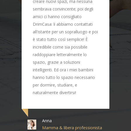
nuovi spazi, ma nessuna
da una trasferta mi mette
a convincente; poi degli
tristezza, così, senza tend
 hanno consigliato
tappeti. Gli home stylist di
a: li abbiamo contattati
DrimCasa hanno fatto un 
nte per un sopralluogo e poi
egregio: copriletto e tende
tutto così semplice! È
coordinate in camera da le
ile come sia possibile
cuscini per il divano e tend
iare letteralmente lo
tinta per la zona giorno. G
grazie a soluzioni
c'ero, ho fatto provvedere
enti. Ed ora i miei bambini
ad un tendaggio esterno, c
utto lo spazio necessario
poter sfruttare la terrazza 
ire, studiare, e
le stagioni.
ente divertirsi!
Emiliano
Agente di commercio
na
mma & libera professionista