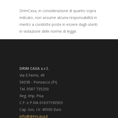
DrimCasa, in considerazione di quanto sopra
indicato, non assume alcuna responsabilità in
merito a condotte poste in essere dagli utenti
in violazione delle norme di legge.
DRIM CASA s.r.l.
Via E.Fermi, 49
56038 - Ponsacco (PI)
Tel. 0587 735250
Reg. Imp. Pisa
C.F. e P.IVA 01637190503
Cap. Soc. I.V. 49500 Euro
info@drimcasa.it