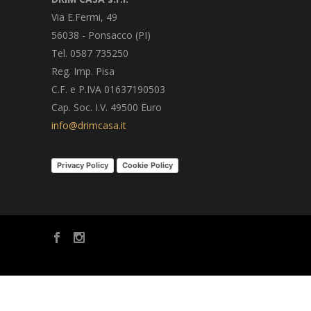
Via E.Fermi, 49
56038 - Ponsacco (PI)
Tel. 0587 735250
Reg. Imp. Pisa
C.F. e P.IVA 01637190503
Cap. Soc. I.V. 49500 Euro
info@drimcasa.it
Privacy Policy
Cookie Policy