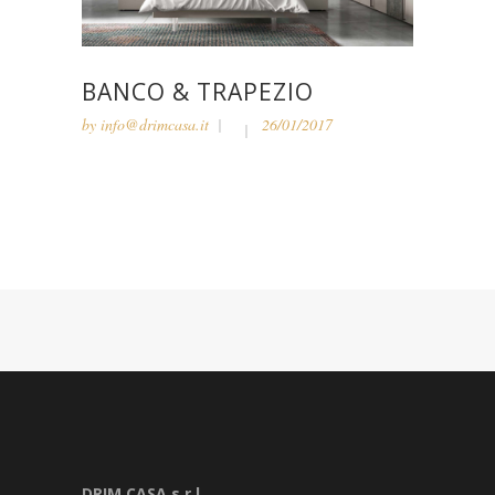
BANCO & TRAPEZIO
by
info@drimcasa.it
26/01/2017
DRIM CASA s.r.l.