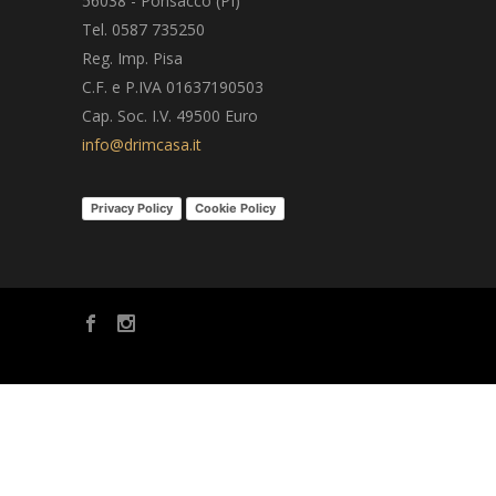
56038 - Ponsacco (PI)
Tel. 0587 735250
Reg. Imp. Pisa
C.F. e P.IVA 01637190503
Cap. Soc. I.V. 49500 Euro
info@drimcasa.it
Privacy Policy
Cookie Policy