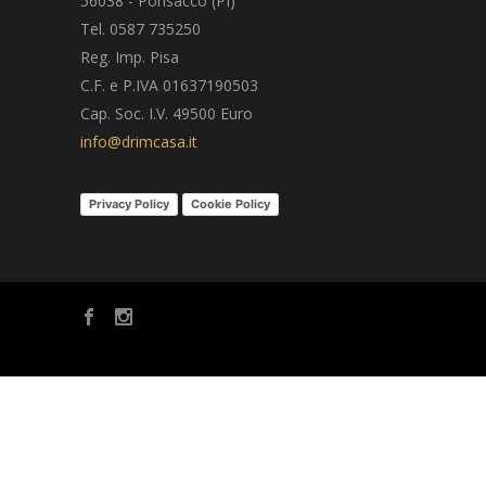
56038 - Ponsacco (PI)
Tel. 0587 735250
Reg. Imp. Pisa
C.F. e P.IVA 01637190503
Cap. Soc. I.V. 49500 Euro
info@drimcasa.it
Privacy Policy
Cookie Policy