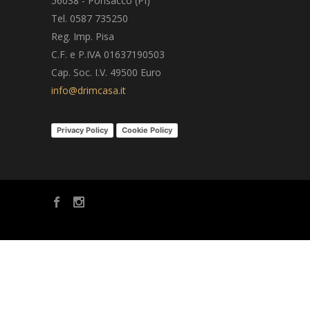
56038 - Ponsacco (PI)
Tel. 0587 735250
Reg. Imp. Pisa
C.F. e P.IVA 01637190503
Cap. Soc. I.V. 49500 Euro
info@drimcasa.it
Privacy Policy
Cookie Policy