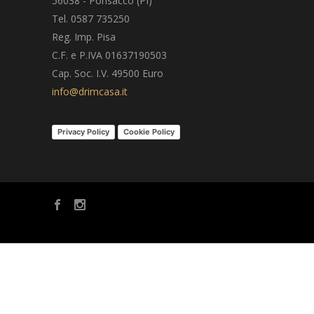
56038 - Ponsacco (PI)
Tel. 0587 735250
Reg. Imp. Pisa
C.F. e P.IVA 01637190503
Cap. Soc. I.V. 49500 Euro
info@drimcasa.it
Privacy Policy
Cookie Policy