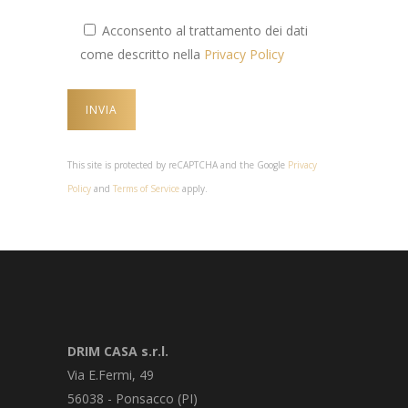
Acconsento al trattamento dei dati
come descritto nella
Privacy Policy
This site is protected by reCAPTCHA and the Google
Privacy
Policy
and
Terms of Service
apply.
DRIM CASA s.r.l.
Via E.Fermi, 49
56038 - Ponsacco (PI)