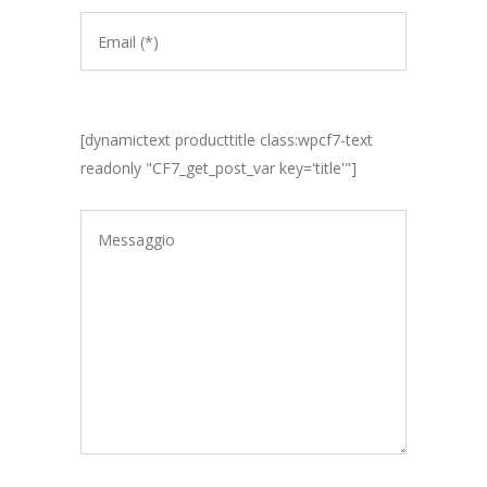
[dynamictext producttitle class:wpcf7-text
readonly "CF7_get_post_var key='title'"]