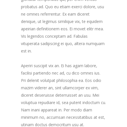
probatus ad. Quo eu etiam exerci dolore, usu
ne omnes referrentur. Ex eam diceret
denique, ut legimus similique vix, te equidem
apeirian definitionem eos. Ei movet elitr mea.
Vis legendos conceptam ad. Fabulas
vituperata sadipscing ei quo, altera numquam
est in.
Aperiri suscipit vix an. Ei has agam labore,
facilisi partiendo nec ad, cu dico omnes ius.
Pri delenit volutpat philosophia ea. Eos odio
mazim viderer an, sint ullamcorper ex vim,
diceret deseruisse deterruisset an usu. Mei
voluptua repudiare id, sea putent indoctum cu.
Nam inani appareat in. Per modo diam
minimum no, accumsan necessitatibus at est,
utinam doctus democritum usu at.