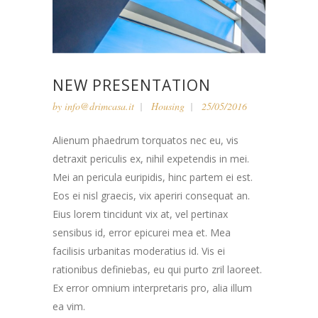
NEW PRESENTATION
by
info@drimcasa.it
Housing
25/05/2016
Alienum phaedrum torquatos nec eu, vis
detraxit periculis ex, nihil expetendis in mei.
Mei an pericula euripidis, hinc partem ei est.
Eos ei nisl graecis, vix aperiri consequat an.
Eius lorem tincidunt vix at, vel pertinax
sensibus id, error epicurei mea et. Mea
facilisis urbanitas moderatius id. Vis ei
rationibus definiebas, eu qui purto zril laoreet.
Ex error omnium interpretaris pro, alia illum
ea vim.