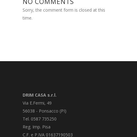
NO COMMENTS
Sorry, the comment form is closed at this
time.
DRIM CASA s.r.l.
Via E.Fermi, 49
56038 - Ponsacco (PI)
Tel. 0587 735250
Reg. Imp. Pisa
C.F. e P.IVA 01637190503