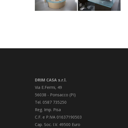
DRIM CASA s.r.l.
Via E.Fermi, 49
56038 - Ponsacco (PI)
Tel. 0587 735250
Reg. Imp. Pisa
C.F. e P.IVA 01637190503
Cap. Soc. I.V. 49500 Euro